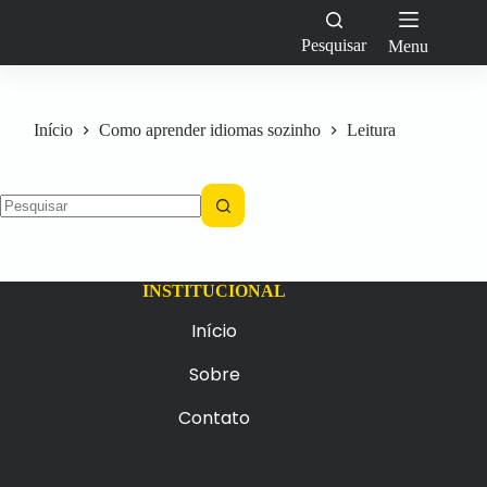
Pular
para
Pesquisar
Menu
o
conteúdo
Início
Como aprender idiomas sozinho
Leitura
INSTITUCIONAL
Início
Sobre
Contato